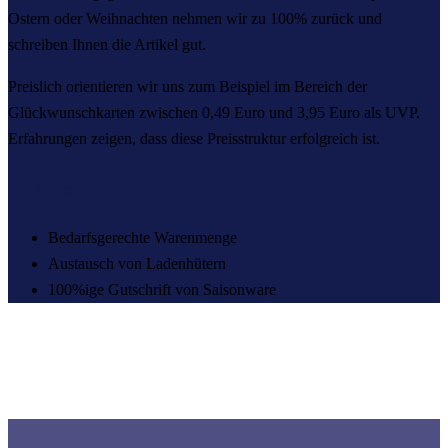
Ostern oder Weihnachten nehmen wir zu 100% zurück und
schreiben Ihnen die Artikel gut.
Preislich orientieren wir uns zum Beispiel im Bereich der
Glückwunschkarten zwischen 0,49 Euro und 3,95 Euro als UVP.
Erfahrungen zeigen, dass diese Preisstruktur erfolgreich ist.
Ihr Vorteil:
Bedarfsgerechte Warenmenge
Austausch von Ladenhütern
100%ige Gutschrift von Saisonware