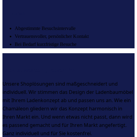
Ihr Vorteil:
Abgestimmte Besuchsintervalle
Vertrauensvoller, persönlicher Kontakt
Bei Bedarf kurzfristige Besuche
Ladenausstattung:
Kosten
frei
Unsere Shoplösungen sind maßgeschneidert und
individuell. Wir stimmen das Design der Ladenbaumöbel
mit Ihrem Ladenkonzept ab und passen uns an. Wie ein
Chamäleon gliedern wir das Konzept harmonisch in
Ihren Markt ein. Und wenn etwas nicht passt, dann wird
es passend gemacht und für Ihren Markt angefertigt.
Ganz individuell und für Sie kostenfrei.