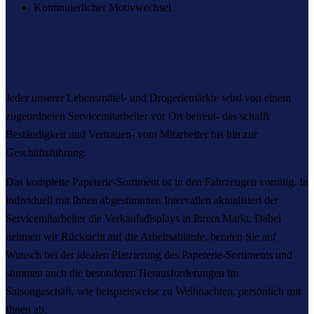
Kontinuierlicher Motivwechsel
Sortimentspflege: Persönlich
Jeder unserer Lebensmittel- und Drogeriemärkte wird von einem
zugeordneten Servicemitarbeiter vor Ort betreut- das schafft
Beständigkeit und Vertrauen- vom Mitarbeiter bis hin zur
Geschäftsführung.
Das komplette Papeterie-Sortiment ist in den Fahrzeugen vorrätig. In
individuell mit Ihnen abgestimmten Intervallen aktualisiert der
Servicemitarbeiter die Verkaufsdisplays in Ihrem Markt. Dabei
nehmen wir Rücksicht auf die Arbeitsabläufe, beraten Sie auf
Wunsch bei der idealen Platzierung des Papeterie-Sortiments und
stimmen auch die besonderen Herausforderungen im
Saisongeschäft, wie beispielsweise zu Weihnachten, persönlich mit
Ihnen ab.