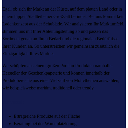
Egal, ob sich ihr Markt an der Küste, auf dem platten Land oder in
einem hippen Stadtteil einer Großstatt befindet- Bei uns kommt kein
Ladenkonzept aus der Schublade. Wir analysieren Ihr Marktumfeld,
stimmen uns mit Ihrer Abteilungsleitung ab und passen das
Sortiment genau an Ihren Bedarf und die regionalen Bedürfnisse
Ihrer Kunden an. So unterstreichen wir gemeinsam zusätzlich die
Einzigartigkeit Ihres Marktes.
Wir schöpfen aus einem großen Pool an Produkten namhafter
Hersteller der Geschenkpapeterie und können innerhalb der
Produktbereiche aus einer Vielzahl von Motivthemen auswählen,
wie beispielsweise maritim, traditionell oder trendy.
Ihr Vorteil:
Ertragreiche Produkte auf der Fläche
Beratung bei der Warenplatzierung