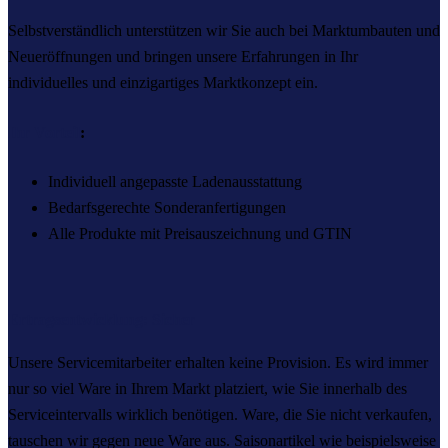
Selbstverständlich unterstützen wir Sie auch bei Marktumbauten und
Neueröffnungen und bringen unsere Erfahrungen in Ihr
individuelles und einzigartiges Marktkonzept ein.
Ihr Vorteil
:
Individuell angepasste Ladenausstattung
Bedarfsgerechte Sonderanfertigungen
Alle Produkte mit Preisauszeichnung und GTIN
Ertragsentwicklung: Sicher
Unsere Servicemitarbeiter erhalten keine Provision. Es wird immer
nur so viel Ware in Ihrem Markt platziert, wie Sie innerhalb des
Serviceintervalls wirklich benötigen. Ware, die Sie nicht verkaufen,
tauschen wir gegen neue Ware aus. Saisonartikel wie beispielsweise